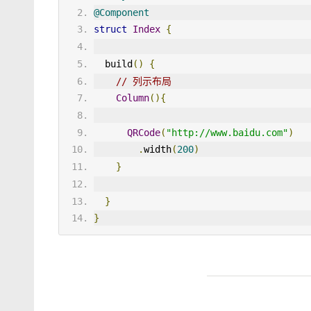
@Component
struct
Index
{
  build
()
{
// 列示布局
Column
(){
QRCode
(
"http://www.baidu.com"
)
.
width
(
200
)
}
}
}