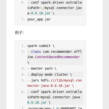
--
conf spark
.
driver
.
extraCla
ssPath
=./
mysql
-
connector
-
jav
a
-
8.0
.
18
.jar
 \
your_app
.
jar
例子：
spark
-
submit \
--
class
com
.
recommender
.
offl
ine
.
ContentBasedRecommender
\
--
master yarn \
--
deploy
-
mode cluster \
--
jars hdfs
:
///lib/mysql-con
nector-java-8.0.18.jar \
--
conf spark
.
driver
.
extraCla
ssPath
=
mysql
-
connector
-
java
-
8.0
.
18.jar
 \
/
program
/
app
-
1.0
-
SNAPSHOT
.
ja