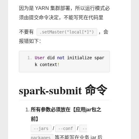
因为是 YARN 集群部署，所以运行模式必
须由提交命令决定，不能写死在代码里
不要有
，会
.setMaster("local[*]")
报错如下：
User
 did 
not
 initialize spar
k context
!
spark-submit 命令
所有参数必须放在【应用jar包之
前】
/
/
--jars
--conf
--
等不能写在业务 jar 后
packages