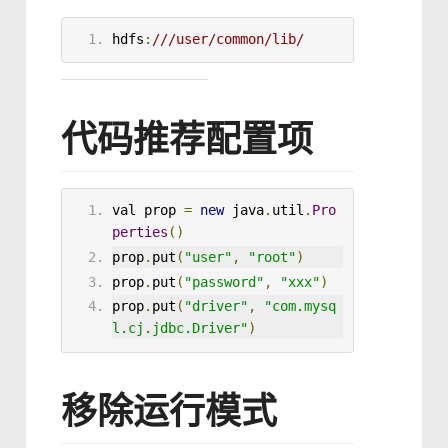
hdfs
:
/
//user
/common/lib
/
代码推荐配置项
val prop 
=
new
 java
.
util
.
Pro
perties
()
prop
.
put
(
"user"
,
"root"
)
prop
.
put
(
"password"
,
"xxx"
)
prop
.
put
(
"driver"
,
"com.mysq
l.cj.jdbc.Driver"
)
移除运行模式