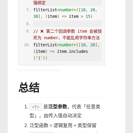
强绑定
filterList
<number>
([
10
,
20
,
30
],
(
item
)
=>
 item 
>
15
)
// ❌ 第二个回调参数 item 会被锁
死为 number，不能乱用字符串方法
filterList
<number>
([
10
,
20
],
(
item
)
=>
 item
.
includes
(
'1'
))
总结
是
泛型参数
，代表「任意类
<T>
型」，由传入值自动决定
泛型函数 = 逻辑复用 + 类型保留