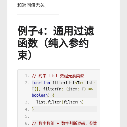
和返回值无关。
例子4：通用过滤
函数（纯入参约
束）
// 约束 list 数组元素类型
function
 filterList
<
T
>(
list
:
T
[],
filterFn
:
(
item
:
 T
)
=>
boolean
)
{
list
.
filter
(
filterFn
)
}
// 数字数组 + 数字判断逻辑，参数