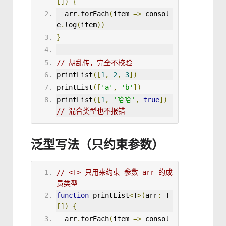
[])
{
  arr
.
forEach
(
item 
=>
 consol
e
.
log
(
item
))
}
// 胡乱传，完全不校验
print
List
([
1
,
2
,
3
])
print
List
([
'a'
,
'b'
])
print
List
([
1
,
'哈哈'
,
true
])
// 混合类型也不报错
泛型写法（只约束参数）
// <T> 只用来约束 参数 arr 的成
员类型
function
printList
<
T
>
(
arr
:
 T
[])
{
  arr
.
forEach
(
item 
=>
 consol