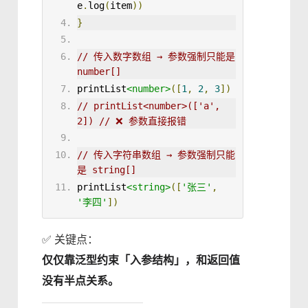
e
.
log
(
item
))
}
// 传入数字数组 → 参数强制只能是 
number[]
print
List
<number>
([
1
,
2
,
3
])
// 
print
List<number>([
'a'
, 
2
]) // ❌ 参数直接报错
// 传入字符串数组 → 参数强制只能
是 string[]
print
List
<string>
([
'张三'
,
'李四'
])
✅ 关键点：
仅仅靠泛型约束「入参结构」，和返回值
没有半点关系。