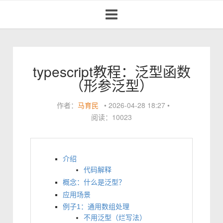
Toggle
navigation
typescript教程：泛型函数
（形参泛型）
作者：
马育民
•
2026-04-28 18:27
•
阅读：10023
介绍
代码解释
概念：什么是泛型？
应用场景
例子1：通用数组处理
不用泛型（烂写法）