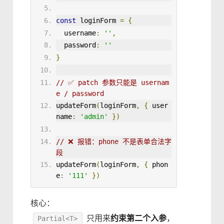
const
 loginForm 
=
{
username
:
''
,
password
:
''
}
// ✅ patch 参数只能是 usernam
e / password
updateForm
(
loginForm
,
{
user
name
:
'admin'
})
// ❌ 报错：phone 不是表单合法字
段
updateForm
(
loginForm
,
{
phon
e
:
'111'
})
核心：
只用来
约束第二个入参
，
Partial<T>