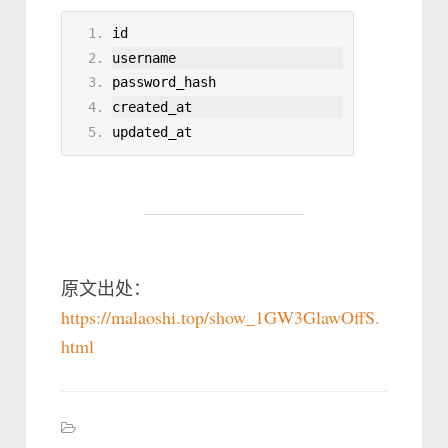
id
username
password_hash
created_at
updated_at
原文出处：
https://malaoshi.top/show_1GW3GlawOffS.
html