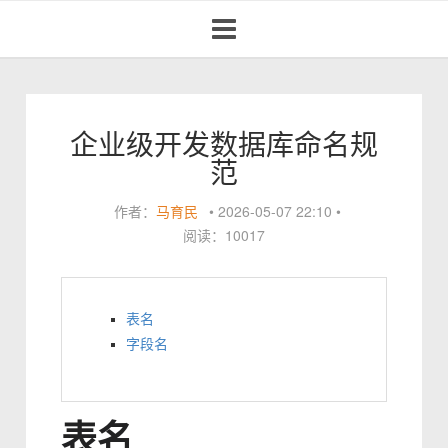
Toggle
navigation
企业级开发数据库命名规
范
作者：
马育民
•
2026-05-07 22:10
•
阅读：10017
表名
字段名
表名