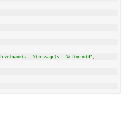
levelname)s - %(message)s - %(lineno)d"
,