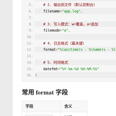
# 2. 输出到文件（默认控制台）
    filename
=
"app.log"
,
# 3. 写入模式：w=覆盖，a=追加
    filemode
=
"a"
,
# 4. 日志格式（最关键）
    format
=
"%(asctime)s - %(name)s - %(
# 5. 时间格式
    datefmt
=
"%Y-%m-%d %H:%M:%S"
)
常用 format 字段
字段
含义