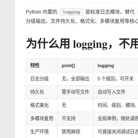
Python 内置的
是标准日志模块，替代
logging
分级输出、文件持久化、格式化、多模块复用等核
为什么用 logging，不用 
特性
print()
logging
日志分级
无，全部输出
5 个级别，可开关
持久化
需手动写文件
自动写入文件
格式美化
无
时间、级别、模块
多模块复用
不支持
全局单例，随处调
生产环境
禁用麻烦
可直接关闭调试日