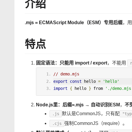
介绍
.mjs = ECMAScript Module（ESM）专用后缀
，用
特点
固定语法：只能用 import / export
，不能用
// demo.mjs
export
const
 hello 
=
'hello'
import
{
 hello 
}
from
'./demo.mjs
Node.js里：后缀=.mjs → 自动识别ESM
，
不受
默认是CommonJS，只有配
.js
"typ
强制CommonJS（require）。
.cjs