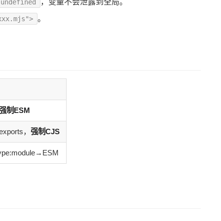
，变量不会泄露到全局。
 undefined
。
xxx.mjs">
强制ESM
.exports，
强制CJS
pe:module→ESM