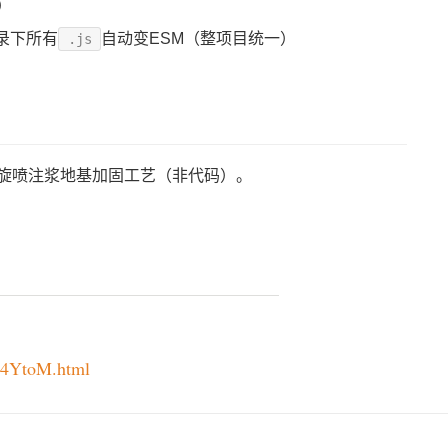
）
录下所有
自动变ESM（整项目统一）
.js
旋喷注浆地基加固工艺（非代码）。
E4YtoM.html