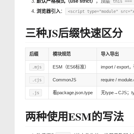
默认严格模式（use strict）
，顶层
this ===
浏览器引入
：
<script type="module" src="
三种JS后缀快速区分
后缀
模块规范
导入导出
ESM（ES6标准）
import / export，
.mjs
CommonJS
require / module
.cjs
看package.json.type
无type→CJS；ty
.js
两种使用ESM的写法