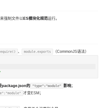
来强制文件以
ES模块化规范
运行。
、
（CommonJS语法）
require()
module.exports
'
package.json的
影响
；
"type":"module"
才变ESM；
e":"module"