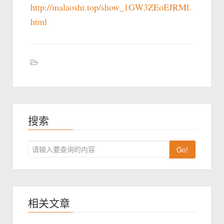
http://malaoshi.top/show_1GW3ZEoEJRMl.
html
搜索
Go!
相关文章